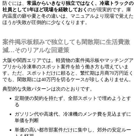
防ぐには、
常温からいきなり独立ではなく、冷蔵トラックの
社員として1年ほど現場を経験しておく
のが現実的です。庫
内温度の癖や夏と冬の違いは、マニュアルより現場で覚えた
ほうが失敗が圧倒的に少なくなります。
案件掲示板頼みで独立しても閑散期に生活費激
減…そのリアルな回避策
大阪や関西エリアでは、軽貨物の案件掲示板やマッチングア
プリから冷凍車のスポット案件を拾う働き方も増えていま
す。ただ、スポットだけに頼ると、繁忙期は月商70万円近く
でも、閑散期には40万円を切るケースが珍しくありません。
典型的な失敗パターンは次のとおりです。
定期便の契約を持たず、全部スポットで埋めようとす
る
ガソリン代や高速代、冷凍機のメンテ費を見込まずに
単価を判断
単価の高い都市部案件だけに集中し、郊外の安定ルー