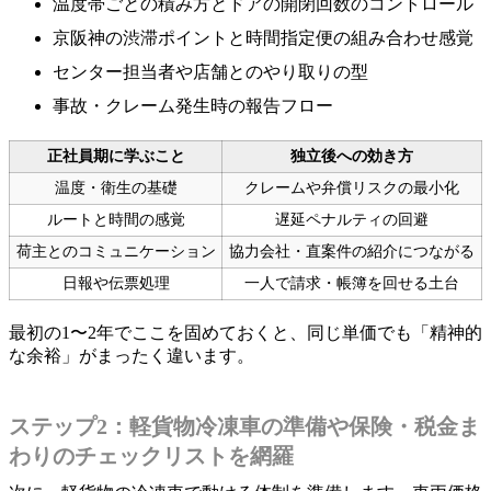
温度帯ごとの積み方とドアの開閉回数のコントロール
京阪神の渋滞ポイントと時間指定便の組み合わせ感覚
センター担当者や店舗とのやり取りの型
事故・クレーム発生時の報告フロー
正社員期に学ぶこと
独立後への効き方
温度・衛生の基礎
クレームや弁償リスクの最小化
ルートと時間の感覚
遅延ペナルティの回避
荷主とのコミュニケーション
協力会社・直案件の紹介につながる
日報や伝票処理
一人で請求・帳簿を回せる土台
最初の1〜2年でここを固めておくと、同じ単価でも「精神的
な余裕」がまったく違います。
ステップ2：軽貨物冷凍車の準備や保険・税金ま
わりのチェックリストを網羅