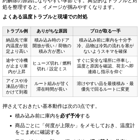
約解除の原因になりやすい季節です。典型的なトラブルと対
処を整理すると、イメージが掴みやすくなります。
よくある温度トラブルと現場での対処
トラブル例
ありがちな原因
プロが取る一手
納品先で庫
積み込み時のドア
積み込み前に庫内を十分予
内温度が規
開放が長い / 荷物の
冷、品物は冷気の流れを塞が
定より高い
積み方が悪い
ないようスキマを確保
途中で冷機
すぐに安全な場所に停車し、
ヒューズ切れ / 燃料
が止まり庫
温度と原因を確認、荷主へ即
切れ / 設定ミス
内が上昇
連絡し指示を仰ぐ
アイスや冷
ルート組みが甘く
溶けやすい品を最後積み・最
凍品が溶け
滞在時間が長い
優先で回るルートに変更
かけて到着
押さえておきたい基本動作は次の3点です。
積み込み前に庫内を
必ず予冷
する
商品ごとに「何度が上限か」をメモしておき、温度計
をこまめに確認する