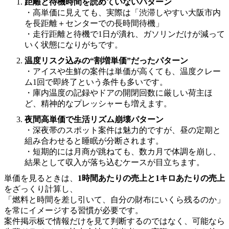
距離と待機時間を読めていないパターン
・高単価に見えても、実際は「渋滞しやすい大阪市内
を長距離＋センターでの長時間待機」
・走行距離と待機で1日が潰れ、ガソリンだけが減って
いく状態になりがちです。
温度リスク込みの“割増単価”だったパターン
・アイスや生鮮の案件は単価が高くても、温度クレー
ム1回で即終了という条件も多いです。
・庫内温度の記録やドアの開閉回数に厳しい荷主ほ
ど、精神的なプレッシャーも増えます。
夜間高単価で生活リズム崩壊パターン
・深夜帯のスポット案件は魅力的ですが、昼の定期と
組み合わせると睡眠が分断されます。
・短期的には月商が跳ねても、数カ月で体調を崩し、
結果として収入が落ち込むケースが目立ちます。
単価を見るときは、
1時間あたりの売上と1キロあたりの売上
をざっくり計算し、
「燃料と時間を差し引いて、自分の財布にいくら残るのか」
を常にイメージする習慣が必要です。
案件掲示板で情報だけを見て判断するのではなく、可能なら