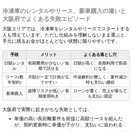
冷凍車のレンタルやリース、新車購入の違いと
大阪府でよくある失敗エピソード
大阪エリアでは、冷凍車をレンタルやリースでスタートする
人も増えています。ただし仕組みを理解しないまま選ぶと、
手元に残るお金がほとんどない状態に陥りやすいです。
手段
メリット
よくある落とし穴
日額レンタ
初期費用が少ない／短
日額が高く、長期利用で割高
ル
期で試せる
になる
リース(数
月額が一定で計画が立
中途解約が難しく、案件減少
年契約)
てやすい
時も支払い継続
故障リスクが低い／長
ローンが重く、売上が落ちて
新車購入
期使用向き
も支払い固定
大阪府で実際に起きがちな失敗としては、
単価の高い長距離案件を前提に高額リースを組んだ
が、契約更新時に単価が下がり、支払いに追われる