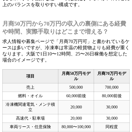
上のバランスを取りやすい構成です。
月商50万円から70万円の収入の裏側にある経費
や時間、実際手取りはどこまで増える？
求人情報や募集ページで「月商70万円可」と書かれているケ
ースは多いですが、冷凍車は常温の軽貨物よりも経費が重く
なります。大阪で1日10〜12時間、25〜26日稼働を想定した
場合のイメージです。
月商50万円モデ
月商70万円モデ
項目
ル
ル
売上
500,000
700,000
燃料・オイル
60,000前後
80,000前後
冷凍機関連電気・メンテ積
20,000
30,000
立
高速代・駐車場
20,000
30,000
車両リース・任意保険
80,000〜100,000
同程度