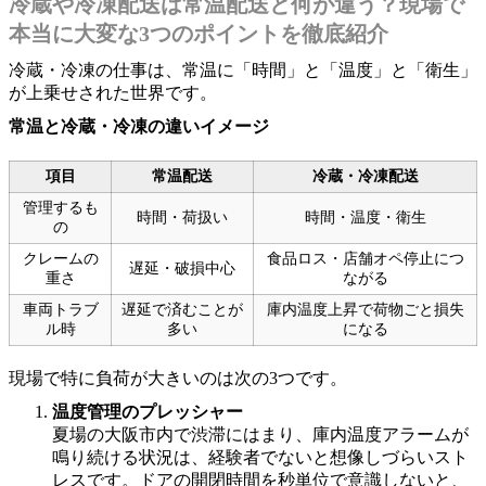
冷蔵や冷凍配送は常温配送と何が違う？現場で
本当に大変な3つのポイントを徹底紹介
冷蔵・冷凍の仕事は、常温に「時間」と「温度」と「衛生」
が上乗せされた世界です。
常温と冷蔵・冷凍の違いイメージ
項目
常温配送
冷蔵・冷凍配送
管理するも
時間・荷扱い
時間・温度・衛生
の
クレームの
食品ロス・店舗オペ停止につ
遅延・破損中心
重さ
ながる
車両トラブ
遅延で済むことが
庫内温度上昇で荷物ごと損失
ル時
多い
になる
現場で特に負荷が大きいのは次の3つです。
温度管理のプレッシャー
夏場の大阪市内で渋滞にはまり、庫内温度アラームが
鳴り続ける状況は、経験者でないと想像しづらいスト
レスです。ドアの開閉時間を秒単位で意識しないと、