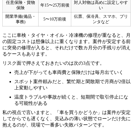
任意保険・貨物
対人対物は高めに設定しやす
年15〜25万前後
保険
い
開業準備(備品・
伝票、保冷具、スマホ、プリ
5〜10万前後
事務)
ンタなど
ここに車検・タイヤ・オイル・冷凍機の修理が重なると、月
の固定コストは想像以上に重くなります。案件が安定する前
に突発の修理が入ると、それだけで数カ月分の手残りが消え
るケースもあります。
リスク面で押さえておきたいのは次の3点です。
売上が下がっても車両費と保険だけは毎月出ていく
スポット案件頼みだと、繁忙期と閑散期で月商が2倍以
上変動しやすい
温度トラブルや事故が続くと、短期間で取引停止にな
る可能性がある
私の視点で言いますと、「車を買うかどうか」は案件が安定
してからでも遅くなく、見込みの薄い状態でローンだけ先に
抱えるのが、現場で一番多い失敗パターンです。