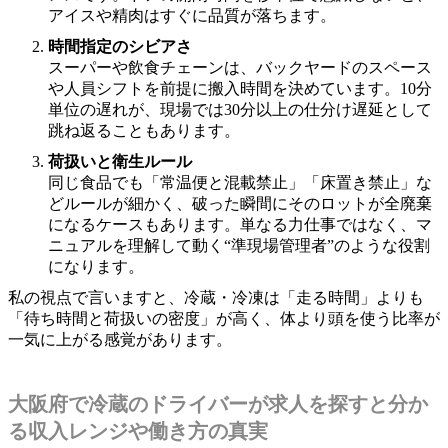
アイスや精肉はすぐに品質が落ちます。
時間指定のシビアさ
スーパーや飲食チェーンは、バックヤードのスペース
や人員シフトを前提に搬入時間を決めています。10分
単位の遅れが、現場では30分以上の仕分け遅延として
跳ね返ることもあります。
荷扱いと衛生ルール
同じ食品でも「常温便と混載禁止」「床置き禁止」な
どルールが細かく、破った瞬間にそのロットが全廃棄
になるケースもあります。単なる力仕事ではなく、マ
ニュアルを理解して動く“準現場管理者”のような役割
になります。
私の視点で言いますと、冷蔵・冷凍は「走る時間」よりも
「待ち時間と荷扱いの密度」が高く、体より頭を使う比率が
一気に上がる感覚があります。
大阪府で冷蔵のドライバーが求人を探すと分か
る収入レンジや働き方の真実