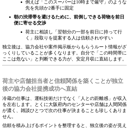
例えば「このスーパーは10時まで厳守」のような
先を先頭か2番手に固定
朝の渋滞帯を避けるために、前倒しできる荷物を前日
便に寄せる交渉
荷主に相談し「翌朝分の一部を前日に持って行
く」段取りを提案する人は信頼されやすい
独立後は、協力会社や案件掲示板からもらうルート情報がざ
っくりしていることが多くなります。自分で「この時間帯に
ここは危ない」と判断できる力が、安定月収に直結します。
荷主や店舗担当者と信頼関係を築くことが独立
後の協力会社提携成功へ直結
冷蔵の仕事は、運転技術だけでなく「人との距離感」が収入
を左右します。とくに大阪府内のセンターや店舗は人間関係
が濃く、雑談ひとつで次の仕事が決まることも珍しくありま
せん。
信頼を積み上げるポイントを整理すると、独立後の姿が見え