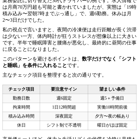
業務委託に切り替えた30代ドライバーの例です。求人情報で
は月商70万円超も可能と書かれていましたが、実態は「19時
積み込み〜翌朝7時までぶっ通し」で、週6勤務。休みは月
2〜3日だけでした。
私の視点で言いますと、夜間の冷凍便は走行距離が長く渋滞
は少ない一方、体内時計が狂うストレスが想像以上に大きい
です。半年で睡眠障害と腰痛が悪化し、最終的に昼間の仕事
に戻ることになりました。
このパターンを避けるポイントは、
数字だけでなく「シフト
と睡眠」を条件に入れること
です。
主なチェック項目を整理すると次の通りです。
チェック項目
要注意サイン
望ましい条件
勤務日数
週6固定
週5＋予備日
拘束時間
1日12時間超
実働10時間前後
積み込み時間
深夜固定
夕方〜夜の幅あり
休日
シフト制で不透明
曜日がほぼ固定