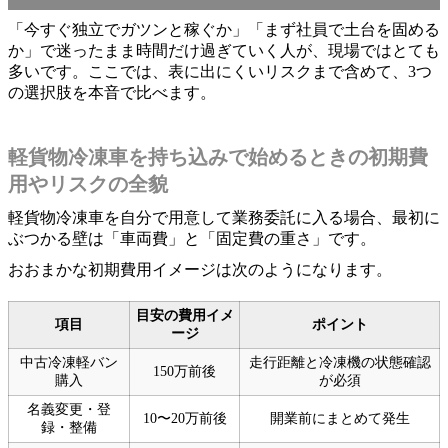
「今すぐ独立でガツンと稼ぐか」「まず社員で土台を固める
か」で迷ったまま時間だけ過ぎていく人が、現場ではとても
多いです。ここでは、表に出にくいリスクまで含めて、3つ
の選択肢を本音で比べます。
軽貨物冷凍車を持ち込みで始めるときの初期費
用やリスクの全貌
軽貨物冷凍車を自分で用意して業務委託に入る場合、最初に
ぶつかる壁は「車両費」と「固定費の重さ」です。
おおまかな初期費用イメージは次のようになります。
目安の費用イメ
項目
ポイント
ージ
中古冷凍軽バン
走行距離と冷凍機の状態確認
150万前後
購入
が必須
名義変更・登
10〜20万前後
開業前にまとめて発生
録・整備