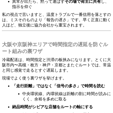
異常が出たら、黙って運ばず
その場で荷主に共有
し、
指示を仰ぐ
私の視点で言いますと、温度トラブルで一番信用を落とすの
は、ミスそのものより「報告の遅さ」です。早く正直に動く
人ほど、独立後に協力会社から重宝されます。
大阪や京阪神エリアで時間指定の遅延を防ぐル
ート組みの裏ワザ
冷蔵配送は、時間指定と渋滞の板挟みになります。とくに大
阪市内〜高槻・枚方・神戸・京都とまたぐルートでは、常温
と同じ感覚で走るとすぐ遅延します。
現場でよく使う裏ワザを挙げます。
「走行距離」ではなく「信号の多さ」で時間を読む
中央環状線、内環状線は距離の割に時間が読みに
くく、余裕を多めに取る
納品時間がシビアな店舗をルートの軸にする