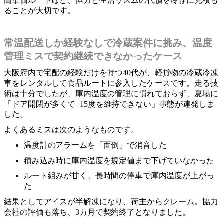
高単価ルートほど、体力と生活リズムの代償を冷静に見積も
ることが大切です。
常温配送しか経験なしで冷蔵案件に挑み、温度
管理ミスで契約継続できなかったケース
大阪府内で宅配の経験だけを持つ40代が、軽貨物の冷蔵冷凍
車をレンタルして食品ルートに参入したケースです。走る技
術は十分でしたが、庫内温度の管理に慣れておらず、夏場に
「ドア開閉が多くて−15度を維持できない」事態が連発しま
した。
よくあるミスは次のようなものです。
温度計のアラームを「面倒」で消音した
積み込み時に庫内温度を規定値まで下げていなかった
ルート組みが甘く、長時間の停車で庫内温度が上がっ
た
結果としてアイスが半解凍になり、荷主からクレーム。協力
会社の評価も落ち、3カ月で契約終了となりました。