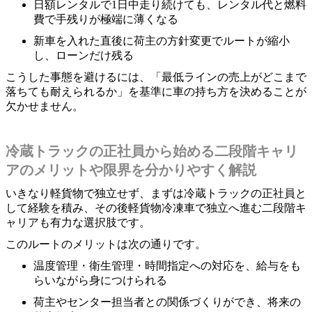
日額レンタルで1日中走り続けても、レンタル代と燃料
費で手残りが極端に薄くなる
新車を入れた直後に荷主の方針変更でルートが縮小
し、ローンだけ残る
こうした事態を避けるには、「最低ラインの売上がどこまで
落ちても耐えられるか」を基準に車の持ち方を決めることが
欠かせません。
冷蔵トラックの正社員から始める二段階キャリ
アのメリットや限界を分かりやすく解説
いきなり軽貨物で独立せず、まずは冷蔵トラックの正社員と
して経験を積み、その後軽貨物冷凍車で独立へ進む二段階キ
ャリアも有力な選択肢です。
このルートのメリットは次の通りです。
温度管理・衛生管理・時間指定への対応を、給与をも
らいながら身につけられる
荷主やセンター担当者との関係づくりができ、将来の