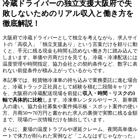
冷蔵ドライバーの独立支援大阪府で失
敗しないためのリアル収入と働き方を
徹底解説！
大阪府で冷蔵ドライバーとして独立を考えながら、求人サイ
トの「高収入」「独立支援あり」という言葉だけを頼りに動
くと、手元に残る現金も時間も読めない働き方に踏み込んで
しまいます。単価や月商だけを見ても、冷蔵・冷凍配送には
温度管理や時間指定、協力会社との契約条件など、数字に表
れない前提条件が積み上がっているからです。
本記事では、軽貨物冷凍車の持ち込みで業務委託に進む場合
と、冷蔵トラック正社員として経験を積む二段階キャリア
を、大阪府の冷蔵配送現場を前提に
収入・時間・リスクの3
軸で具体的に比較
します。冷凍車レンタルやリース、新車購
入の違い、協力会社募集や案件掲示板・スポット案件の使い
方、月商50〜70万円と書かれた求人の裏側で実際に残る金額
まで、現場の一次情報だけを抽出しています。
さらに、夏場の温度トラブルや遅延クレーム、夜間高単価ル
ートで体力が削られた実例など「こんなはずじゃなかった」