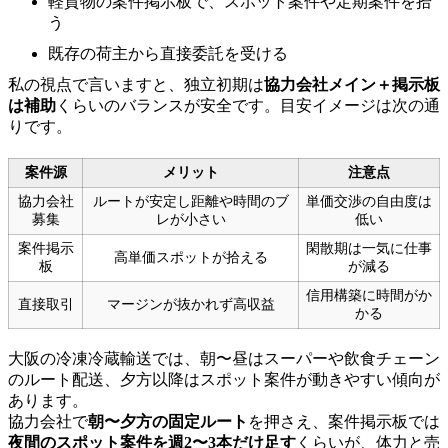
軽貨物の案件掲示板で、スポット案件や定期案件を拾
う
既存の荷主から直接委託を受ける
私の視点で言いますと、独立初期は
協力会社メイン＋掲示板
は補助
くらいのバランスが安全です。目安イメージは次の通
りです。
案件源
メリット
注意点
協力会社
ルートが安定し距離や時間のブ
単価交渉の自由度は
募集
レが小さい
低い
案件掲示
閑散期は一気に仕事
高単価スポットが拾える
板
が減る
信用構築に時間がか
直接取引
マージンが抜かれず高収益
かる
大阪の冷凍冷蔵輸送では、朝〜昼はスーパーや飲食チェーン
のルート配送、夕方以降はスポット案件が動きやすい傾向が
あります。
協力会社で
朝〜夕方の固定ルート
を押さえ、案件掲示板では
夜間のスポット案件を週2〜3本だけ足す
くらいが、体力と売